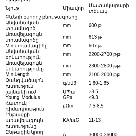
Մատակարարի
Նյութ
Միավոր
տեսակ
Բևեռի բնորոշ բնութագրերը
Անվանական
mm
600 թ
տրամագիծ
Առավելագույն
mm
613 թ
տրամագիծը
mm
Min տրամագիծը
607 թ
Անվանական
mm
2200-2700 թթ
երկարություն
Առավելագույն
mm
2300-2800 թթ
երկարությունը
Min Length
mm
2100-2600 թթ
Զանգվածային
գ/սմ3
1.60-1.65
խտություն
≥8.5
լայնակի ուժ
ՄՊա
Young' Modulus
GPa
≤9.3
Հատուկ
μΩm
7,5-8,5
դիմադրություն
Ընթացքի
11-13
առավելագույն
KA/սմ2
խտությունը
Ընթացիկ կրող
A
30000-36000