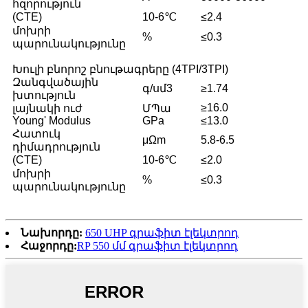
հզորություն
(CTE)
10-6℃
≤2.4
մոխրի
%
≤0.3
պարունակությունը
Խուլի բնորոշ բնութագրերը (4TPI/3TPI)
Զանգվածային
գ/սմ3
≥1.74
խտություն
≥16.0
լայնակի ուժ
ՄՊա
Young' Modulus
GPa
≤13.0
Հատուկ
μΩm
5.8-6.5
դիմադրություն
(CTE)
10-6℃
≤2.0
մոխրի
%
≤0.3
պարունակությունը
Նախորդը:
650 UHP գրաֆիտ էլեկտրոդ
Հաջորդը:
RP 550 մմ գրաֆիտ էլեկտրոդ