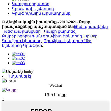
Կարբյուրիզատոր
Գրաֆիտի էլեկտրոդ
Գրաֆիտային արտադրանք
© Հեղինակային իրավունք - 2010-2021. Բոլոր
իրավունքները պաշտպանված են:
Թեժ պիտակներ
-
Թեժ ապրանքներ
-
Կայքի քարտեզ
Բարձր հզորության գրաֆիտ էլեկտրոդ
,
Hp Uhp
Գրաֆիտ էլեկտրոդ
,
Գրաֆիտ էլեկտրոդ Uhp
,
Էլեկտրոդ Գրաֆիտ
,
Ուղարկել էլ
WeChat
Մեր կայքը
x