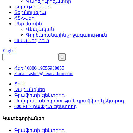
Կարբյուրիզատոր
Նորություններ
Տեխնոլոգիա
ՀՏՀ-ներ
Մեր մասին
Վկայական
Գործարանային շրջագայություն
Կապ մեզ հետ
English
Հեռ.՝ 0086-19555988855
E-mail: asher@hexicarbon.com
Տուն
Ապրանքներ
Գրաֆիտի էլեկտրոդ
Սովորական հզորության գրաֆիտ էլեկտրոդ
600 RP Գրաֆիտ էլեկտրոդ
Կատեգորիաներ
Գրաֆիտի էլեկտրոդ