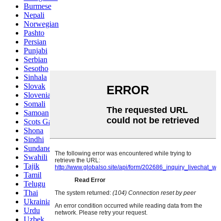
Burmese
Nepali
Norwegian
Pashto
Persian
Punjabi
Serbian
Sesotho
Sinhala
Slovak
Slovenian
Somali
Samoan
Scots Gaelic
Shona
Sindhi
Sundanese
Swahili
Tajik
Tamil
Telugu
Thai
Ukrainian
Urdu
Uzbek