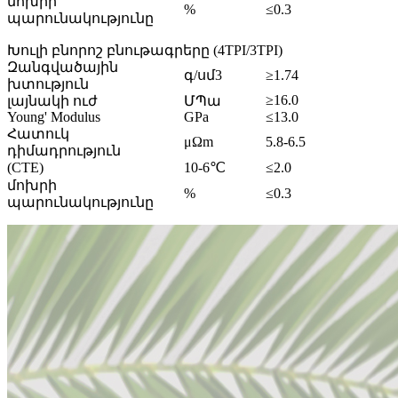
մոխրի
%
≤0.3
պարունակությունը
Խուլի բնորոշ բնութագրերը (4TPI/3TPI)
Զանգվածային
գ/սմ3
≥1.74
խտություն
≥16.0
լայնակի ուժ
ՄՊա
Young' Modulus
GPa
≤13.0
Հատուկ
μΩm
5.8-6.5
դիմադրություն
(CTE)
10-6℃
≤2.0
մոխրի
%
≤0.3
պարունակությունը