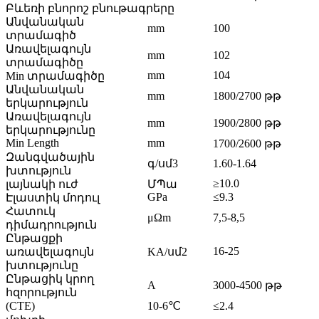
Բևեռի բնորոշ բնութագրերը
Անվանական
mm
100
տրամագիծ
Առավելագույն
mm
102
տրամագիծը
mm
104
Min տրամագիծը
Անվանական
mm
1800/2700 թթ
երկարություն
Առավելագույն
mm
1900/2800 թթ
երկարությունը
Min Length
mm
1700/2600 թթ
Զանգվածային
գ/սմ3
1.60-1.64
խտություն
≥10.0
լայնակի ուժ
ՄՊա
GPa
≤9.3
Էլաստիկ մոդուլ
Հատուկ
μΩm
7,5-8,5
դիմադրություն
Ընթացքի
16-25
առավելագույն
KA/սմ2
խտությունը
Ընթացիկ կրող
A
3000-4500 թթ
հզորություն
(CTE)
10-6℃
≤2.4