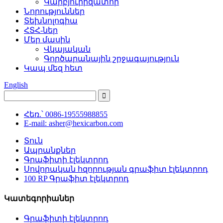
Կարբյուրիզատոր
Նորություններ
Տեխնոլոգիա
ՀՏՀ-ներ
Մեր մասին
Վկայական
Գործարանային շրջագայություն
Կապ մեզ հետ
English
Հեռ.՝ 0086-19555988855
E-mail: asher@hexicarbon.com
Տուն
Ապրանքներ
Գրաֆիտի էլեկտրոդ
Սովորական հզորության գրաֆիտ էլեկտրոդ
100 RP Գրաֆիտ էլեկտրոդ
Կատեգորիաներ
Գրաֆիտի էլեկտրոդ