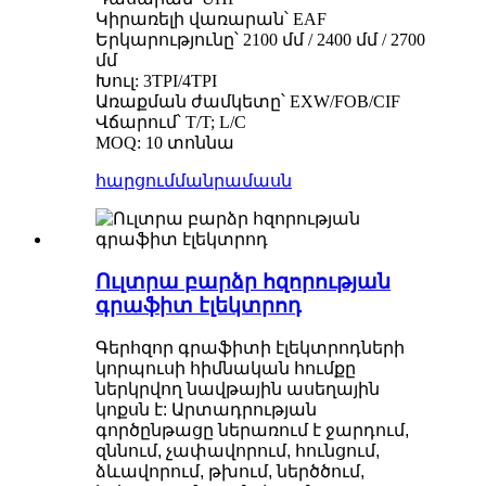
Կիրառելի վառարան՝ EAF
Երկարությունը՝ 2100 մմ / 2400 մմ / 2700
մմ
Խուլ: 3TPI/4TPI
Առաքման ժամկետը՝ EXW/FOB/CIF
Վճարում՝ T/T; L/C
MOQ: 10 տոննա
հարցում
մանրամասն
Ուլտրա բարձր հզորության
գրաֆիտ էլեկտրոդ
Գերհզոր գրաֆիտի էլեկտրոդների
կորպուսի հիմնական հումքը
ներկրվող նավթային ասեղային
կոքսն է: Արտադրության
գործընթացը ներառում է ջարդում,
զննում, չափավորում, հունցում,
ձևավորում, թխում, ներծծում,