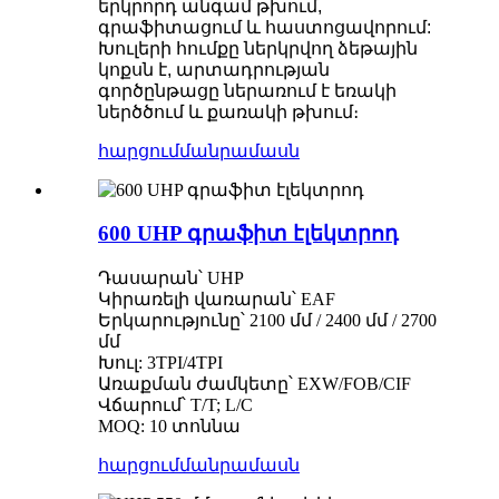
երկրորդ անգամ թխում,
գրաֆիտացում և հաստոցավորում:
Խուլերի հումքը ներկրվող ձեթային
կոքսն է, արտադրության
գործընթացը ներառում է եռակի
ներծծում և քառակի թխում։
հարցում
մանրամասն
600 UHP գրաֆիտ էլեկտրոդ
Դասարան՝ UHP
Կիրառելի վառարան՝ EAF
Երկարությունը՝ 2100 մմ / 2400 մմ / 2700
մմ
Խուլ: 3TPI/4TPI
Առաքման ժամկետը՝ EXW/FOB/CIF
Վճարում՝ T/T; L/C
MOQ: 10 տոննա
հարցում
մանրամասն