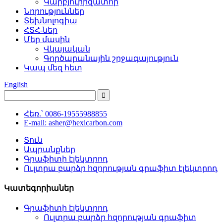
Կարբյուրիզատոր
Նորություններ
Տեխնոլոգիա
ՀՏՀ-ներ
Մեր մասին
Վկայական
Գործարանային շրջագայություն
Կապ մեզ հետ
English
Հեռ.՝ 0086-19555988855
E-mail: asher@hexicarbon.com
Տուն
Ապրանքներ
Գրաֆիտի էլեկտրոդ
Ուլտրա բարձր հզորության գրաֆիտ էլեկտրոդ
Կատեգորիաներ
Գրաֆիտի էլեկտրոդ
Ուլտրա բարձր հզորության գրաֆիտ