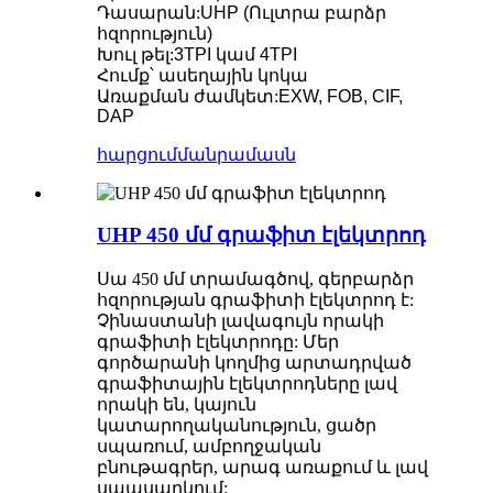
Դասարան
:
UHP (Ուլտրա բարձր
հզորություն)
Խուլ թել
:
3TPI կամ 4TPI
Հումք՝ ասեղային կոկա
Առաքման ժամկետ
:
EXW, FOB, CIF,
DAP
հարցում
մանրամասն
UHP 450 մմ գրաֆիտ էլեկտրոդ
Սա 450 մմ տրամագծով, գերբարձր
հզորության գրաֆիտի էլեկտրոդ է:
Չինաստանի լավագույն որակի
գրաֆիտի էլեկտրոդը: Մեր
գործարանի կողմից արտադրված
գրաֆիտային էլեկտրոդները լավ
որակի են, կայուն
կատարողականություն, ցածր
սպառում, ամբողջական
բնութագրեր, արագ առաքում և լավ
սպասարկում: