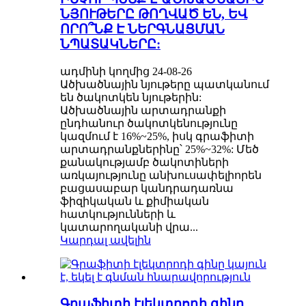
ՆՅՈՒԹԵՐԸ ԹՈՂՎԱԾ ԵՆ, ԵՎ
ՈՐՈ՞ՆՔ Է ՆԵՐԳՆԱՑՄԱՆ
ՆՊԱՏԱԿՆԵՐԸ:
ադմինի կողմից 24-08-26
Ածխածնային նյութերը պատկանում
են ծակոտկեն նյութերին:
Ածխածնային արտադրանքի
ընդհանուր ծակոտկենությունը
կազմում է 16%~25%, իսկ գրաֆիտի
արտադրանքներինը՝ 25%~32%: Մեծ
քանակությամբ ծակոտիների
առկայությունը անխուսափելիորեն
բացասաբար կանդրադառնա
ֆիզիկական և քիմիական
հատկությունների և
կատարողականի վրա...
Կարդալ ավելին
Գրաֆիտի էլեկտրոդի գինը