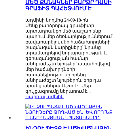
ՄԵԾ ՔԱՆԱԿՆԵՐ ԲԱՐՁՐ ԴԱՍԻ
ԳՐԱՖԻՏ ՊԱՀԵՏՎՈՒՄ Է
ադմինի կողմից 24-09-18-ին
Մենք բարձրորակ գրաֆիտի
արտադրանքի մեծ պաշար ենք
պահում մեր ձեռնարկություններում՝
բավարարելու մեր հաճախորդների
բազմազան կարիքները՝ նրանց
տրամադրելով նորարարության և
գերազանցության համար
անհրաժեշտ նյութեր՝ ապահովելով
մեր հաճախորդների
հասանելիությունը իրենց
անհրաժեշտ նյութերին, երբ դա
նրանց անհրաժեշտ է: . Մեր
գույքագրումը ներառում է...
Կարդալ ավելին
ԻՆՉՈՒ ՊԵՏՔ Է ԱԾԽԱԾՆԱՅԻՆ