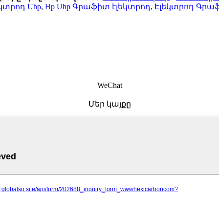
կտրոդ Uhp
,
Hp Uhp Գրաֆիտ էլեկտրոդ
,
Էլեկտրոդ Գրա
WeChat
Մեր կայքը