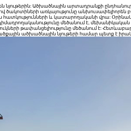
 նյութերին: Ածխածնային արտադրանքի ընդհանուր ծ
ով ծակոտիների առկայությունը անխուսափելիորեն 
ն հատկությունների և կատարողականի վրա: Օրինա
 դիմադրողականությունը մեծանում է, մեխանիկական 
ղուկների թափանցելիությունը մեծանում է: Հետևաբա
վածքային ածխածնային նյութերի համար պետք է իր