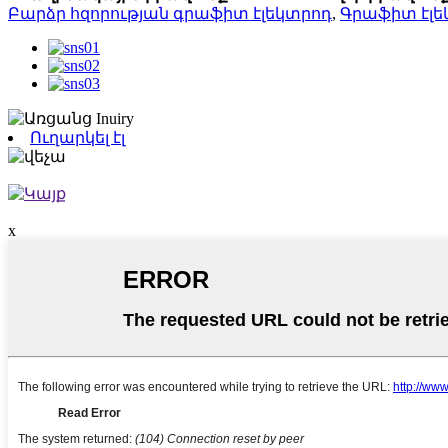
Բարձր հզորության գրաֆիտ էլեկտրոդ
,
Գրաֆիտ էլե
Ուղարկել էլ
x