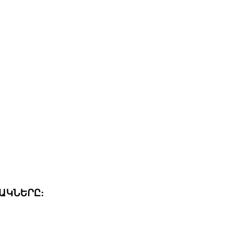
ԱԿՆԵՐԸ: