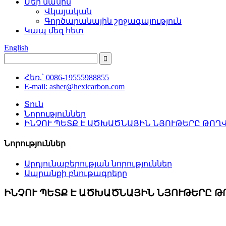
Մեր մասին
Վկայական
Գործարանային շրջագայություն
Կապ մեզ հետ
English
Հեռ.՝ 0086-19555988855
E-mail: asher@hexicarbon.com
Տուն
Նորություններ
ԻՆՉՈՒ ՊԵՏՔ Է ԱԾԽԱԾՆԱՅԻՆ ՆՅՈՒԹԵՐԸ ԹՈՂՎ
Նորություններ
Արդյունաբերության նորություններ
Ապրանքի բնութագրերը
ԻՆՉՈՒ ՊԵՏՔ Է ԱԾԽԱԾՆԱՅԻՆ ՆՅՈՒԹԵՐԸ ԹՈ