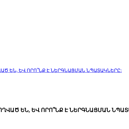
ԱԾ ԵՆ, ԵՎ ՈՐՈ՞ՆՔ Է ՆԵՐԳՆԱՑՄԱՆ ՆՊԱՏԱԿՆԵՐԸ:
ՂՎԱԾ ԵՆ, ԵՎ ՈՐՈ՞ՆՔ Է ՆԵՐԳՆԱՑՄԱՆ ՆՊԱՏ